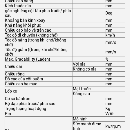
Chiều cao nâng
mm
Kích thước nĩa
mm
góc nghiêng cột tàu phía trước/ phía
Deg
sau
Khoảng bán kính xoay
mm
Khả năng khôi phục
mm
Chiều cao bảo vệ trên cao
mm
Tốc độ di chuyển (không chở)
km/h
Tốc độ nâng (trong khi chở/không
mm/s
chở)
Tốc độ giảm ((trong khi chở/không
mm/s
chở)
Max. Gradability (Laden)
%
Với nĩa
mm
Chiều dài
Không có nĩa
mm
Chiều rộng
mm
Độ cao của cột buồm
mm
Chiều cao hạ mực
mm
Mặt trước
Lốp xe
Đằng sau
Cơ sở bánh xe
mm
Bộ đạp phía trước/ phía sau
mm
Trọng lượng hoạt động
Kg
Pin
V/Ah
Mô hình
Sức mạnh được
kw/rp.m
tính