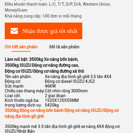
Điều khoản thanh toán: L/C, T/T, D/P, D/A, Western Union,
MoneyGram
Khả năng cung cấp: 100 đơn vị mỗi tháng
Nhận được giá tốt nhất
Chi tiết sản phẩm
Mô tả sản phẩm
Làm nổi bật:
3500kg Xe nâng bốn bánh
,
3500kg ISUZU Động cơ nâng đường cao
,
Động cơ ISUZU Động cơ nâng đường xá thô
Tên sản phẩm:
Xe nâng địa hình gồ ghề 3,5 tấn 4X4
Động cơ:
Động cơ diesel ISUZU 4JG2
Sức mạnh:
46KW
Chiều cao thang máy:
Cột nhìn rộng 3000mm
Loại cột:
2 giai đoạn
Kích thước ngã ba:
1520X125X55MM
trọng lượng dịch vụ:
5420kg
3500kg Động cơ nâng bốn bánh Động cơ nâng ISUZU Động cơ
nâng địa hình gồ ghề
3500kg mạnh mẽ 3.5 tấn địa hình gồ ghề xe nâng 4X4 động cơ
ISUZU Nhật Bản