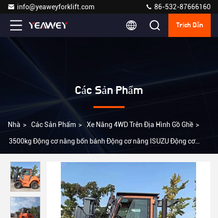
info@yeaweyforklift.com
86-532-87666160
Trích Dẫn
Các Sản Phẩm
Nhà
>
Các Sản Phẩm
>
Xe Nâng 4WD Trên Địa Hình Gồ Ghề
>
3500kg Động cơ nâng bốn bánh Động cơ nâng ISUZU Động cơ
nâng địa hình gồ ghề