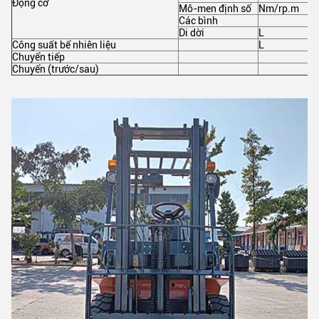
Động cơ
Mô-men định số
Nm/rp.m
Các bình
Di dời
L
Công suất bể nhiên liệu
L
Chuyển tiếp
Chuyển (trước/sau)