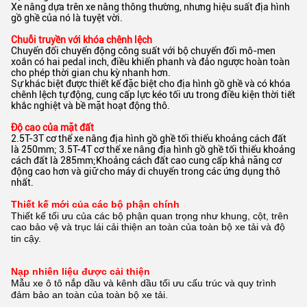
Xe nâng dựa trên xe nâng thông thường, nhưng hiệu suất địa hình
gồ ghề của nó là tuyệt vời.
Chuỗi truyền với khóa chênh lệch
Chuyển đổi chuyển động công suất với bộ chuyển đổi mô-men
xoắn có hai pedal inch, điều khiển phanh và đảo ngược hoàn toàn
cho phép thời gian chu kỳ nhanh hơn.
Sự khác biệt được thiết kế đặc biệt cho địa hình gồ ghề và có khóa
chênh lệch tự động, cung cấp lực kéo tối ưu trong điều kiện thời tiết
khắc nghiệt và bề mặt hoạt động thô.
Độ cao của mặt đất
2.5T-3T cơ thể xe nâng địa hình gồ ghề tối thiểu khoảng cách đất
là 250mm; 3.5T-4T cơ thể xe nâng địa hình gồ ghề tối thiểu khoảng
cách đất là 285mm;Khoảng cách đất cao cung cấp khả năng cơ
động cao hơn và giữ cho máy di chuyển trong các ứng dụng thô
nhất.
Thiết kế mới của các bộ phận chính
Thiết kế tối ưu của các bộ phận quan trọng như khung, cột, trên
cao
bảo vệ và trục lái cải thiện an toàn của toàn bộ xe tải và
độ
tin cậy.
Nạp nhiên liệu được cải thiện
Mẫu xe ô tô nắp dầu và kênh dầu tối ưu
cấu trúc và quy trình
đảm bảo an toàn của toàn bộ xe tải.