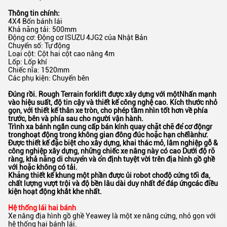
Thông tin chính:
4X4 Bốn bánh lái
Khả năng tải: 500mm
Động cơ: Động cơ ISUZU 4JG2 của Nhật Bản
Chuyển số: Tự động
Loại cột: Cột hai cột cao nâng 4m
Lốp: Lốp khí
Chiếc nĩa: 1520mm
Các phụ kiện: Chuyển bên
Đúng rồi.
Rough Terrain forklift được xây dựng với
một
Nhấn mạnh
vào hiệu suất, độ tin cậy và thiết kế công nghệ cao.
Kích thước nhỏ
gọn, với thiết kế thân xe tròn, cho phép tầm nhìn tốt hơn về phía
trước, bên và phía sau cho người vận hành.
Trình xa bánh ngắn cung cấp bán kính quay chặt chẽ để cơ động
r
trong
hoạt động trong không gian đông đúc hoặc hạn chế
là
như
.
Được thiết kế đặc biệt cho xây dựng, khai thác mỏ, lâm nghiệp
gỗ &
công nghiệp xây dựng, những chiếc xe nâng này có cao
Dưới độ rõ
ràng, khả năng di chuyển và ổn định tuyệt vời trên địa hình gồ ghề
với hoặc không có tải.
Khẳng thiết kế khung một phần được ủi robot cho
độ cứng tối đa,
chất lượng vượt trội và độ bền lâu dài duy nhất để đáp ứng
các điều
kiện hoạt động khắt khe nhất.
Hệ thống lái hai bánh
Xe nâng địa hình gồ ghề Yeawey là một xe nâng cứng, nhỏ gọn với
hệ thống hai bánh lái.