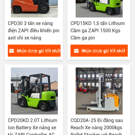
CPD30 3 tấn xe nâng
CPD15KD 1,5 tấn Lithium
điện ZAPI điều khiển pin
Cầm ga ZAPI 1500 Kgs
axit chì xe nâng
Cầm ga pin
Nhận được giá tốt nhất
Nhận được giá tốt nhất
CPD20KD 2.0T Lithium
CQD20A-25 Đi đằng sau
Ion Battery Xe nâng xe
Reach Xe nâng 2000kgs
tải ZAPI Controller AC
Pallet Stacker với Reach